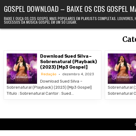
Skip to content
GOSPEL DOWNLOAD – BAIXE OS CDS GOSPEL M
BAIXE E OUÇA OS CDS GOSPEL MAIS POPULARES EM PLAYLISTS COMPLETAS. LOUVORES,
SUCESSOS DA MÚSICA GOSPEL EM UM SÓ LUGAR.
Cat
Download Sued Silva –
Sobrenatural (Playback)
(2023) [Mp3 Gospel]
Redação
dezembro 4, 2023
Download Sued Silva –
Sobrenatural (Playback) (2023) [Mp3 Gospel]
Sobrenatural (2
Título : Sobrenatural Cantor : Sued…
Sobrenatural C