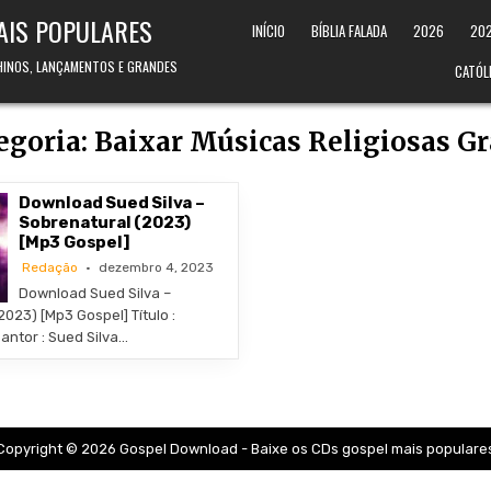
AIS POPULARES
INÍCIO
BÍBLIA FALADA
2026
20
 HINOS, LANÇAMENTOS E GRANDES
CATÓL
egoria:
Baixar Músicas Religiosas Gr
Download Sued Silva –
Sobrenatural (2023)
[Mp3 Gospel]
Redação
dezembro 4, 2023
Download Sued Silva –
023) [Mp3 Gospel] Título :
antor : Sued Silva…
Copyright © 2026 Gospel Download - Baixe os CDs gospel mais populare