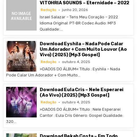
VITOHRIA SOUNDS – Eternidade – 2022
Redação
junho 20, 2026
Israel Salazar – Tens Meu Coração – 2022
Idioma Original: PT-BR Codec Audio: MP3
Qualidade:…
Download Eyshila – Nada Pode Calar
Um Adorador + Com Muito Louvor (Ao
Vivo) (2025) [Mp3 Gospel]
Redação
outubro 4, 2025
»DADOS DO ÁLBUM« Título : Eyshila – Nada
Pode Calar Um Adorador + Com Muito…
Download Eula Cris – Nele Esperarei
(Ao Vivo) (2025) [Mp3 Gospel]
Redação
outubro 4, 2025
»DADOS DO ÁLBUM« Título : Nele Esperarei
Cantor : Eula Cris Gênero: Gospel Qualidade:
320…
Download Bekah Costa – Em Todo