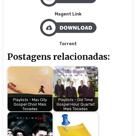
Magent Link
Torrent
Postagens relacionadas:
Playlists - Mav City
Playlists - Old Time
Gospel Choir Mais
Gospel Hour Quartet
Tocadas
Mais Tocadas