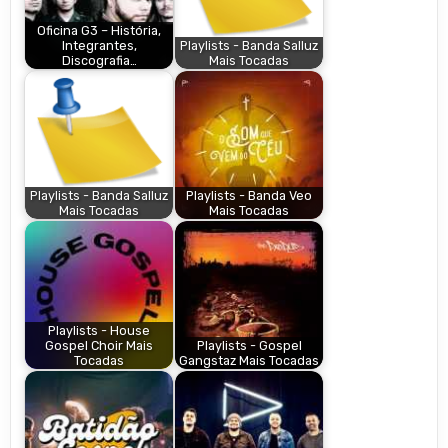
Oficina G3 – História,
Integrantes,
Playlists - Banda Salluz
Discografia…
Mais Tocadas
Playlists - Banda Salluz
Playlists - Banda Veo
Mais Tocadas
Mais Tocadas
Playlists - House
Gospel Choir Mais
Playlists - Gospel
Tocadas
Gangstaz Mais Tocadas