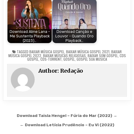
Download Aline Lana -
Download Canção e
Me Sustenta Playback
Louvor - Quando Oro
(2023)…
Playback…
TAGGED
BAIXAR MÚSICA GOSPEL
,
BAIXAR MÚSICA GOSPEL 2021
,
BAIXAR
MÚSICA GOSPEL 2022
,
BAIXAR MÚSICAS RELIGIOSAS
,
BAIXAR SOM GOSPEL
,
CDS
GOSPEL
,
CDS-TORRENT
,
GOSPEL
,
GOSPEL SUA MUSICA
Author:
Redação
Navegação de Post
Download Taisla Hengel – Fúria do Mar (2022) →
← Download Letícia Prudêncio – Eu Vi (2022)