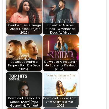
Download Taisla Hengel
Download Marcos
- Autor Desse Projeto
Nunes - O Melhor de
(2022)
Deus Ao Vivo…
Download André e
Download Aline Lana -
Felipe - Bom Dia Deus
Me Sustenta Playback
(2023)…
(2023)…
Download CD Top Hits
Download Eurice Diniz –
Gospel (2019) [Mp3
Vem Acalmar o Mar –
Gospel] via Torrent
2022