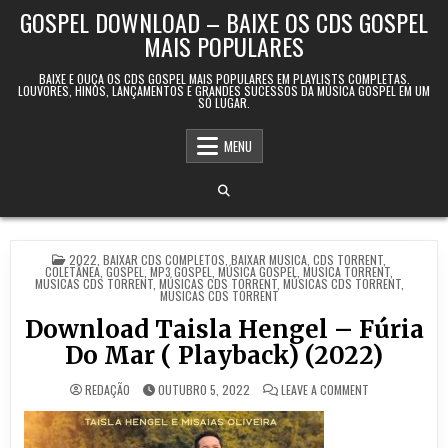
Skip to content
GOSPEL DOWNLOAD – BAIXE OS CDS GOSPEL
MAIS POPULARES
BAIXE E OUÇA OS CDS GOSPEL MAIS POPULARES EM PLAYLISTS COMPLETAS.
LOUVORES, HINOS, LANÇAMENTOS E GRANDES SUCESSOS DA MÚSICA GOSPEL EM UM
SÓ LUGAR.
MENU
POSTED IN
2022
,
BAIXAR CDS COMPLETOS
,
BAIXAR MUSICA
,
CDS TORRENT
,
COLETÂNEA
,
GOSPEL
,
MP3 GOSPEL
,
MÚSICA GOSPEL
,
MUSICA TORRENT
,
‎MUSICAS CDS TORRENT
,
‎MÚSICAS CDS TORRENT
,
‎MÚSICAS CDS TORRENT
,
‎MUSICAS CDS TORRENT
Download Taisla Hengel – Fúria
Do Mar ( Playback) (2022)
ON DOWNLOAD TA
REDAÇÃO
OUTUBRO 5, 2022
LEAVE A COMMENT