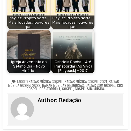
Playlist: Projeto Norte –
Playlist: Projeto Norte –
Mais Tocadas: louvores
Mais Tocadas: louvores
que…
que…
Igreja Adventista do
Gabriela Rocha – Até
Sétimo Dia – Novo
Transbordar (Ao Vivo)
Hinário…
[Playback] – 2017
TAGGED
BAIXAR MÚSICA GOSPEL
,
BAIXAR MÚSICA GOSPEL 2021
,
BAIXAR
MÚSICA GOSPEL 2022
,
BAIXAR MÚSICAS RELIGIOSAS
,
BAIXAR SOM GOSPEL
,
CDS
GOSPEL
,
CDS-TORRENT
,
GOSPEL
,
GOSPEL SUA MUSICA
Author:
Redação