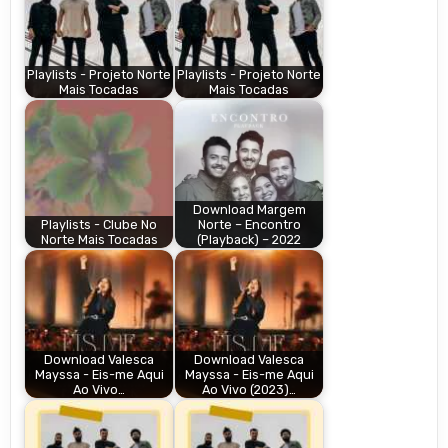
Playlists - Projeto Norte
Playlists - Projeto Norte
Mais Tocadas
Mais Tocadas
Download Margem
Playlists - Clube No
Norte – Encontro
Norte Mais Tocadas
(Playback) – 2022
Download Valesca
Download Valesca
Mayssa - Eis-me Aqui
Mayssa - Eis-me Aqui
Ao Vivo…
Ao Vivo (2023)…