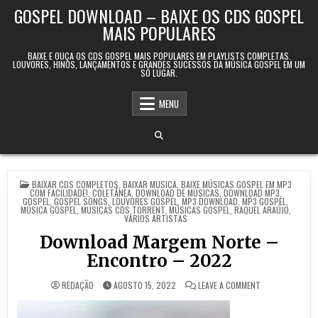
Skip to content
GOSPEL DOWNLOAD – BAIXE OS CDS GOSPEL
MAIS POPULARES
BAIXE E OUÇA OS CDS GOSPEL MAIS POPULARES EM PLAYLISTS COMPLETAS.
LOUVORES, HINOS, LANÇAMENTOS E GRANDES SUCESSOS DA MÚSICA GOSPEL EM UM
SÓ LUGAR.
MENU
POSTED IN
BAIXAR CDS COMPLETOS
,
BAIXAR MUSICA
,
BAIXE MÚSICAS GOSPEL EM MP3
COM FACILIDADE!
,
COLETÂNEA
,
DOWNLOAD DE MÚSICAS
,
DOWNLOAD MP3
,
GOSPEL
,
GOSPEL SONGS
,
LOUVORES GOSPEL
,
MP3 DOWNLOAD
,
MP3 GOSPEL
,
MÚSICA GOSPEL
,
‎MUSICAS CDS TORRENT
,
MÚSICAS GOSPEL
,
RAQUEL ARAÚJO
,
VÁRIOS ARTISTAS
Download Margem Norte –
Encontro – 2022
ON DOWNLOAD M
REDAÇÃO
AGOSTO 15, 2022
LEAVE A COMMENT